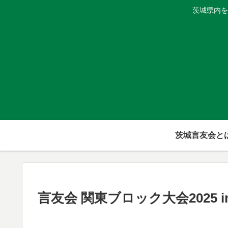
茨城県内を
茨城言友会と
言友会 関東ブロック大会2025 