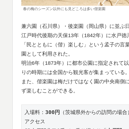
春の梅のシーズン以外にも見どころは多い偕楽園
兼六園（石川県）・後楽園（岡山県）に並ぶ
江戸時代後期の天保13年（1842年）に水戸
「民とともに（偕）楽しむ」という孟子の言
園として利用された。
明治6年（1873年）に都市公園に指定され
りの時期には全国から観光客が集まっている
また、偕楽園は梅だけではなく園の中央南側
ず楽しむことができる。
入場料：
300円
（茨城県外からの訪問の場合
アクセス