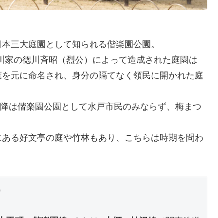
日本三大庭園として知られる偕楽園公園。
徳川家の徳川斉昭（烈公）によって造成された庭園は
葉を元に命名され、身分の隔てなく領民に開かれた庭
て以降は偕楽園公園として水戸市民のみならず、梅まつ
。
にある好文亭の庭や竹林もあり、こちらは時期を問わ
）