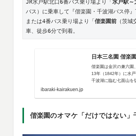
JR水戸駅北口6番バス乗り場より「
水戸駅～
バス）に乗車して『偕楽園・千波湖バス停』
または4番バス乗り場より「
偕楽園前
（茨城
車、徒歩6分で到着。
日本三名園 偕楽
偕楽園は金沢の兼六園
13年（1842年）に
千波湖に臨む七面山を
い、「偕楽園」をつ...
ibaraki-kairakuen.jp
偕楽園のオマケ「だけではない」