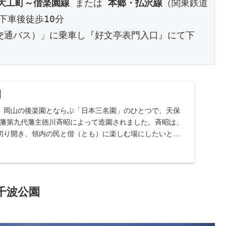
大工町～偕楽園線
 または 
本郷・払沢線
（関東鉄道
下車後徒歩10分
交通バス）」に乗車し『好文亭表門入口』にて下
園
、岡山の後楽園とならぶ「日本三名園」のひとつで、天保
水戸藩第九代藩主徳川斉昭によって造園されました。斉昭は、
切り開き、領内の民と偕（とも）に楽しむ場にしたいと願
千波公園