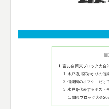
目
言友会 関東ブロック大会20
水戸徳川家ゆかりの偕
偕楽園のオマケ「だけ
水戸を代表するポスト
関東ブロック大会202