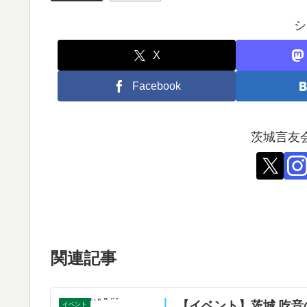
シ
X
Facebook
茨城言友
関連記事
【イベント】茨城 吃音
イベント