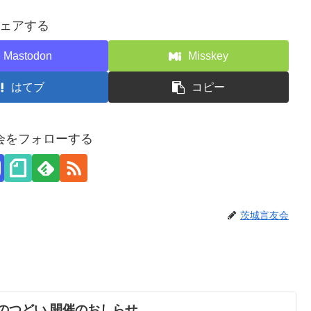
ェアする
Mastodon
Misskey
はてブ
コピー
会をフォローする
茨城言友会
のつどい 開催のおしらせ