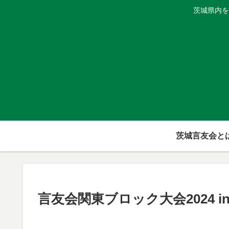
茨城県内を
茨城言友会と
言友会関東ブロック大会2024 i